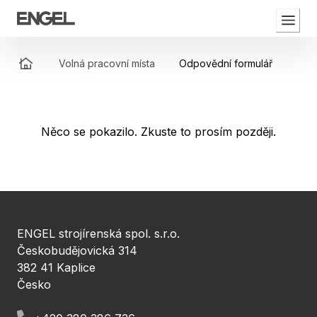
Volná pracovní místa
Odpovědní formulář
O nás
Něco se pokazilo. Zkuste to prosím později.
Proč k nám
Pro studenty
Galerie
ENGEL strojírenská spol. s.r.o.
Volná pracovní místa
Českobudějovická 314
382 41 Kaplice
Česko